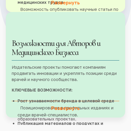
медицинских трудов
Развернуть
Возможность опубликовать научные статьи по
медицине и клинические исследования в
авторитетных медицинских изданиях.
Редакционная и техническая поддержка
Профессиональная работа над содержанием и
Возможности для Авторов и
оформлением — от рукописи до финального
Медицинского Бизнеса
выпуска медицинской печатной продукции.
Продвижение и распространение книги
Издательские проекты помогают компаниям
Маркетинг
продвигать инновации и укреплять позиции среди
, дистрибуция и включение в каталог
врачей и научного сообщества.
издательства медицинской литературы для
повышения охвата и цитируемости.
КЛЮЧЕВЫЕ ВОЗМОЖНОСТИ:
Сотрудничество с ведущими экспертами
Рост узнаваемости бренда в целевой среде
Работа в соавторстве с признанными врачами
Позиционирование в профильных изданиях и
Развернуть
и учеными, участие в профильных научных и
среди врачей-специалистов.
образовательных проектах.
Публикация материалов о продуктах и
исследованиях