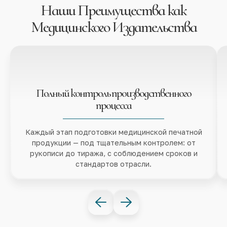
Наши Преимущества как
Статьи о клиническом применении препаратов,
Медицинского Издательства
оборудования и методик.
Интеграция в издания и спецвыпуски
Включение бренда в профессиональный
контекст — ненавязчиво и эффективно.
Совместные образовательные проекты
Организация вебинаров, онлайн-школ, мастер-
Полный контроль производственного
классов и научных конференций.
процесса
Доступ к экспертным знаниям и аудитории
Выстраивание диалога с профессиональным
Каждый этап подготовки медицинской печатной
медицинским сообществом.
продукции — под тщательным контролем: от
рукописи до тиража, с соблюдением сроков и
стандартов отрасли.