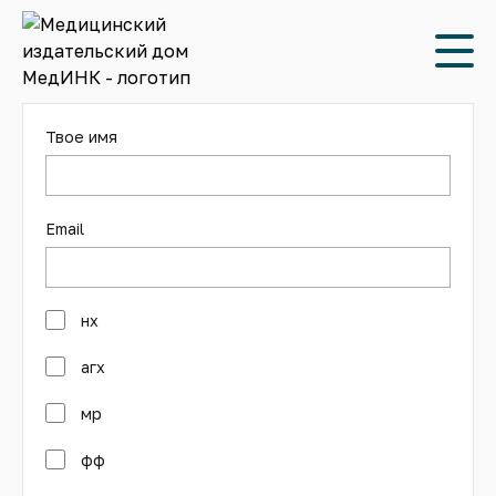
Подписка на рассылку
Твое имя
Email
нх
агх
мр
фф